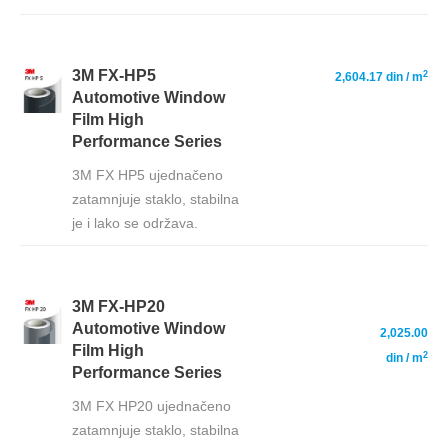
3M FX-HP5
2
2,604.17 din
/ m
Automotive Window
Film High
Performance Series
3M FX HP5 ujednačeno
zatamnjuje staklo, stabilna
je i lako se održava.
3M FX-HP20
—
Automotive Window
2,025.00
Film High
2
din
/ m
Performance Series
3M FX HP20 ujednačeno
zatamnjuje staklo, stabilna