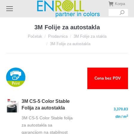
Korpa
Search:
3M Folije za autostakla
You are here:
Početak
Prodavnica
3M Folije za stakla
3M Folije za autostakla
Cena bez PDV
3M CS-5 Color Stable
—
Folija za autostakla
3,370.83
2
din
/ m
3M CS-5 Color Stable folija
za autostakla sa
garancijom na stabilnost