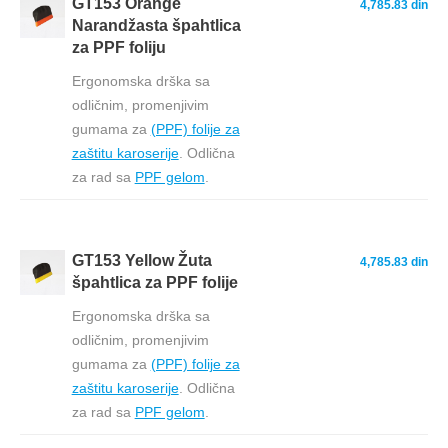
GT153 Orange
4,785.83 din
Narandžasta špahtlica
za PPF foliju
Ergonomska drška sa
odličnim, promenjivim
gumama za
(PPF) folije za
zaštitu karoserije
. Odlična
za rad sa
PPF gelom
.
GT153 Yellow Žuta
4,785.83 din
špahtlica za PPF folije
Ergonomska drška sa
odličnim, promenjivim
gumama za
(PPF) folije za
zaštitu karoserije
. Odlična
za rad sa
PPF gelom
.