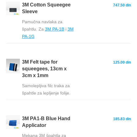
3M Cotton Squeegee
747.50 din
Sleeve
Pamučna navlaka za
špahtlu. Za
3M PA-1B
i
3M
PA-1G
3M Felt tape for
125.00 din
squeegees, 13cm x
3cm x 1mm
Samolepljiva filc traka za
špahtle za lepljenje folije.
3M PA1-B Blue Hand
185.83 din
Applicator
Mekana 3M špahtla za