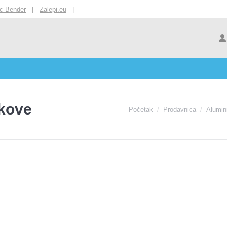
ic Bender
|
Zalepi.eu
|
akove
You are here:
Početak
Prodavnica
Alumin