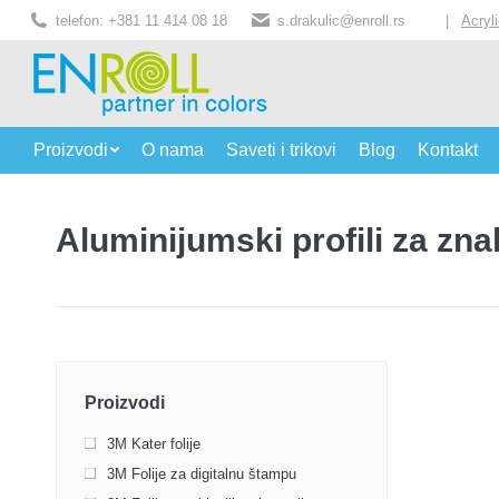
telefon: +381 11 414 08 18
s.drakulic@enroll.rs
|
Acryl
Proizvodi
O nama
Saveti i trikovi
Blog
Kontakt
Aluminijumski profili za zn
Proizvodi
3M Kater folije
3M Folije za digitalnu štampu