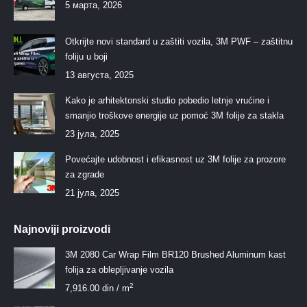
5 марта, 2026
Otkrijte novi standard u zaštiti vozila, 3M PWF – zaštitnu
foliju u boji
13 августа, 2025
Kako je arhitektonski studio pobedio letnje vrućine i
smanjio troškove energije uz pomoć 3M folije za stakla
23 јула, 2025
Povećajte udobnost i efikasnost uz 3M folije za prozore
za zgrade
21 јула, 2025
Najnoviji proizvodi
3M 2080 Car Wrap Film BR120 Brushed Aluminum kast
folija za oblepljivanje vozila
2
7,916.00
din
/ m