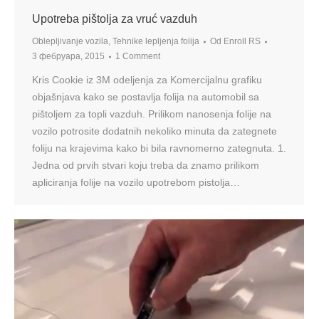
Upotreba pištolja za vruć vazduh
Oblepljivanje vozila
,
Tehnike lepljenja folija
Od
Enroll RS
3 фебруара, 2015
1 Comment
Kris Cookie iz 3М odeljenja za Komercijalnu grafiku
objašnjava kako se postavlja folija na automobil sa
pištoljem za topli vazduh. Prilikom nanosenja folije na
vozilo potrosite dodatnih nekoliko minuta da zategnete
foliju na krajevima kako bi bila ravnomerno zategnuta. 1.
Jedna od prvih stvari koju treba da znamo prilikom
apliciranja folije na vozilo upotrebom pistolja…