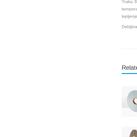
Traka 3
tempera
lepljen
Debljin
Relat