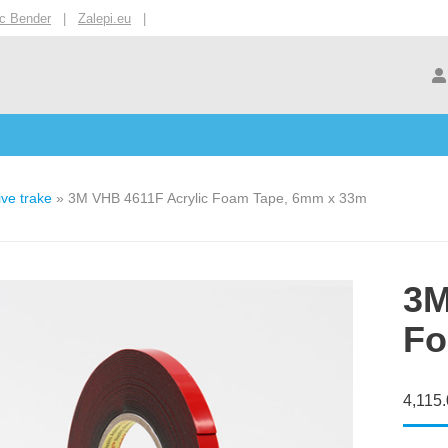
ic Bender
|
Zalepi.eu
|
ive trake
»
3M VHB 4611F Acrylic Foam Tape, 6mm x 33m
3M
Fo
4,115