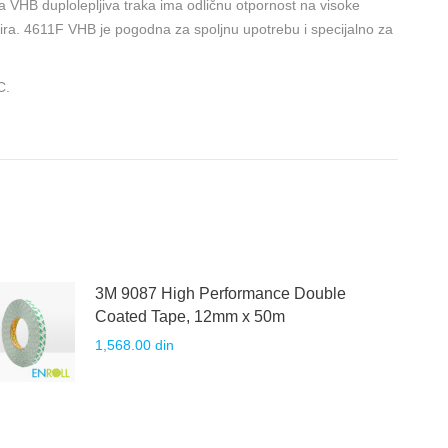
 VHB duplolepljiva traka ima odličnu otpornost na visoke
ficira. 4611F VHB je pogodna za spoljnu upotrebu i specijalno za
C.
3M 9087 High Performance Double
Coated Tape, 12mm x 50m
1,568.00
din