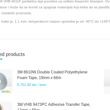
M VHB 4611F perfektno lepi površine sa velikim linearnim širenjem. Ova
ture i može da se koristi za spajanje materijala koji treba da se plasti
je metalnih proizvoda.
a trake je: 1.1 mm, temperaturni raspon upotrebe je od -40°C do +149°
ed products
3M 8610W Double Coated Polyethylene
Foam Tape, 19mm x 66m
5,751.00
din
/ kom
3M VHB 9473PC Adhesive Transfer Tape,