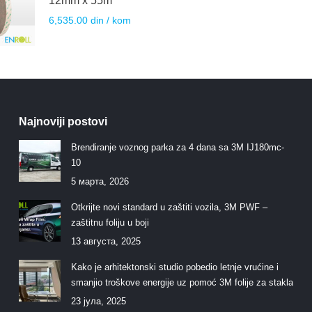
12mm x 55m
6,535.00
din
/ kom
Najnoviji postovi
Brendiranje voznog parka za 4 dana sa 3M IJ180mc-
10
5 марта, 2026
Otkrijte novi standard u zaštiti vozila, 3M PWF –
zaštitnu foliju u boji
13 августа, 2025
Kako je arhitektonski studio pobedio letnje vrućine i
smanjio troškove energije uz pomoć 3M folije za stakla
23 јула, 2025