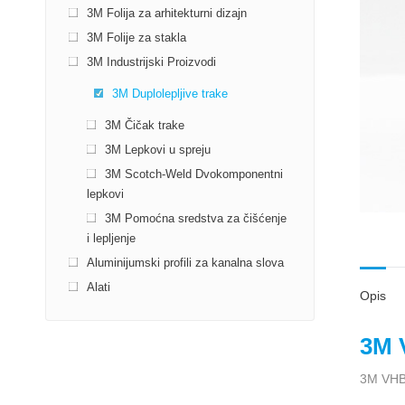
3M Folija za arhitekturni dizajn
3M Folije za stakla
3M Industrijski Proizvodi
3M Duplolepljive trake
3М Čičak trake
3M Lepkovi u spreju
3M Scotch-Weld Dvokomponentni
lepkovi
3M Pomoćna sredstva za čišćenje
i lepljenje
Aluminijumski profili za kanalna slova
Alati
Opis
3M 
3M VHB 