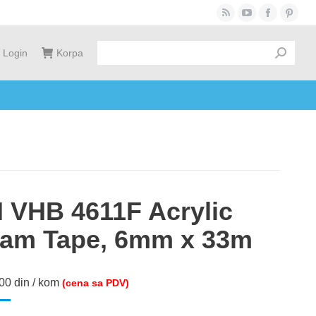
Rss
YouTube
Facebook
Pinter
page
page
page
page
Login
Korpa
opens
opens
opens
opens
in
in
in
in
new
new
new
new
window
window
window
windo
 VHB 4611F Acrylic
am Tape, 6mm x 33m
.00
din
/ kom
(cena sa PDV)