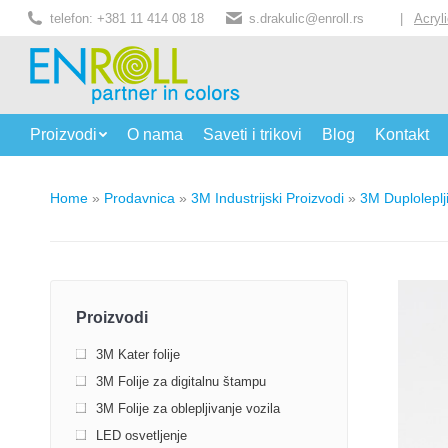
telefon: +381 11 414 08 18
s.drakulic@enroll.rs
|
Acryl
Proizvodi
O nama
Saveti i trikovi
Blog
Kontakt
Home
»
Prodavnica
»
3M Industrijski Proizvodi
»
3M Duploleplj
Proizvodi
3M Kater folije
3M Folije za digitalnu štampu
3M Folije za oblepljivanje vozila
LED osvetljenje