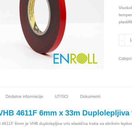
Visoko
tempera
plastifi
3M
VHB
4611F
Acrylic
Categor
Foam
Tape,
6mm
x
33m
Dodatne informacije
UTISCI
Dokumenti
quantit
VHB 4611F 6mm x 33m Duplolepljiva t
4611F 6mm je VHB duplolepljiva vrlo elastična traka sa akrilnim lepkom