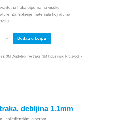
kvalitetna traka otporna na visoke
ture. Za lepljenje materijala koji idu na
kaciju.
Dodati u korpu
ies:
3M Duplolepljive trake
,
3M Industrijski Proizvodi
y
raka, debljina 1.1mm
 i polietilenskim lajnerom.