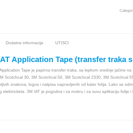
Categor
Dodatne informacije
UTISCI
AT Application Tape (transfer traka s
pplication Tape je papirna transfer traka, sa lepkom srednje jačine na s
 3M Scotchcal 30, 3M Scotchcal 50, 3M Scotchcal 2330, 3M Scotchcal 55
ljivih znakova, logoa i natpisa napravljenih od kater folija. Lako se od
g elektriciteta. 3M IAT je pogodna i za mokru i za suvu aplikaciju folije 