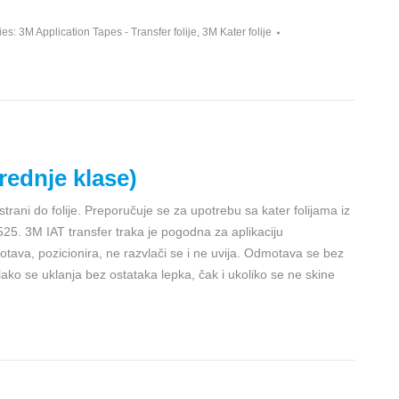
ies:
3M Application Tapes - Transfer folije
,
3M Kater folije
rednje klase)
trani do folije. Preporučuje se za upotrebu sa kater folijama iz
25. 3M IAT transfer traka je pogodna za aplikaciju
motava, pozicionira, ne razvlači se i ne uvija. Odmotava se bez
i lako se uklanja bez ostataka lepka, čak i ukoliko se ne skine