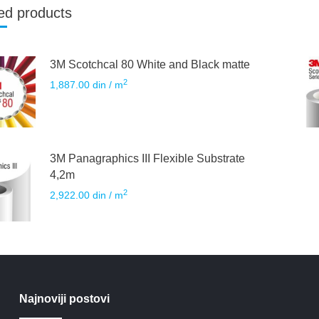
ed products
3M Scotchcal 80 White and Black matte
2
1,887.00
din
/ m
3M Panagraphics III Flexible Substrate
4,2m
2
2,922.00
din
/ m
Najnoviji postovi