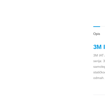
Opis
3M I
3M IAT A
serija:
samolep
statičko
odmah.