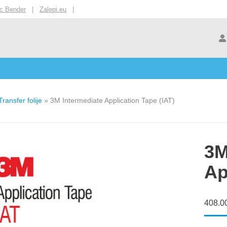
ic Bender
|
Zalepi.eu
|
ransfer folije
»
3M Intermediate Application Tape (IAT)
3M
Ap
408.0