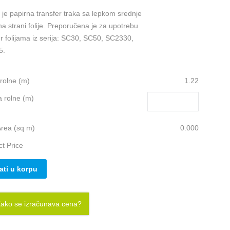
 je papirna transfer traka sa lepkom srednje
na strani folije. Preporučena je za upotrebu
r folijama iz serija: SC30, SC50, SC2330,
5.
 rolne (m)
1.22
a rolne (m)
Area (sq m)
0.000
t Price
ati u korpu
ako se izračunava cena?