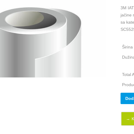
3M IAT
jačine 
sa kate
SC552
Širina
Dužin
Total 
Produc
Dod
K