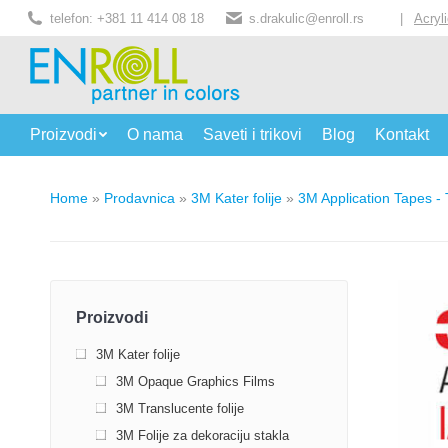
telefon: +381 11 414 08 18
s.drakulic@enroll.rs
|
Acryl
Proizvodi
O nama
Saveti i trikovi
Blog
Kontakt
Home
»
Prodavnica
»
3M Kater folije
»
3M Application Tapes - T
Proizvodi
3M Kater folije
3M Opaque Graphics Films
3M Translucente folije
3M Folije za dekoraciju stakla