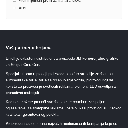
Aluminijumski profili za kanalna slova
Alati
Vaš partner u bojama
Enroll je ovlašteni distributer za proizvode
3M komercijalne grafike
za Srbiju i Crnu Goru.
Specijalisti smo u prodaji proizvoda, kao što su: folije za štampu,
automobilske folije, folije za oblepljivanje vozila, proizvodi koji se
koriste za proizvodnju svetlećih reklama, elementi LED osvetljenja i
promotivni materijali.
Kod nas možete pronaći sve što vam je potrebno za spoljno
oglašavanje, za štampane reklame i ostalo. Naši proizvodi su visokog
kvaliteta i garantovanog porekla.
Proizvedeni su od strane najvećih međunarodnih kompanija koje su