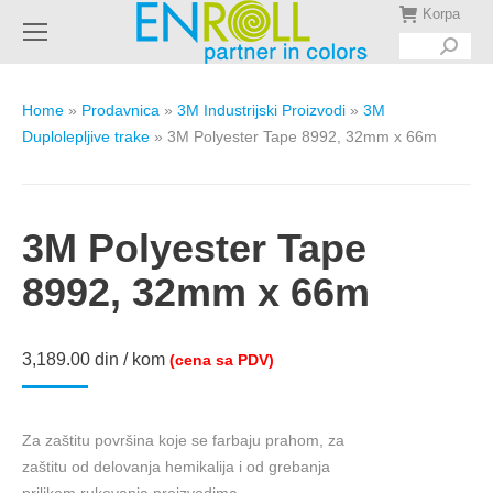
Korpa
Search:
Home
»
Prodavnica
»
3M Industrijski Proizvodi
»
3M
Duplolepljive trake
»
3M Polyester Tape 8992, 32mm x 66m
3M Polyester Tape
8992, 32mm x 66m
3,189.00
din
/ kom
(cena sa PDV)
Za zaštitu površina koje se farbaju prahom, za
zaštitu od delovanja hemikalija i od grebanja