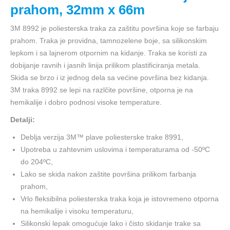
prahom, 32mm x 66m
3M 8992 je poliesterska traka za zaštitu površina koje se farbaju
prahom. Traka je providna, tamnozelene boje, sa silikonskim
lepkom i sa lajnerom otpornim na kidanje. Traka se koristi za
dobijanje ravnih i jasnih linija prilikom plastificiranja metala.
Skida se brzo i iz jednog dela sa većine površina bez kidanja.
3M traka 8992 se lepi na razlčite površine, otporna je na
hemikalije i dobro podnosi visoke temperature.
Detalji:
Deblja verzija 3M™ plave poliesterske trake 8991,
Upotreba u zahtevnim uslovima i temperaturama od -50ºC
do 204ºC,
Lako se skida nakon zaštite površina prilikom farbanja
prahom,
Vrlo fleksibilna poliesterska traka koja je istovremeno otporna
na hemikalije i visoku temperaturu,
Silikonski lepak omogućuje lako i čisto skidanje trake sa