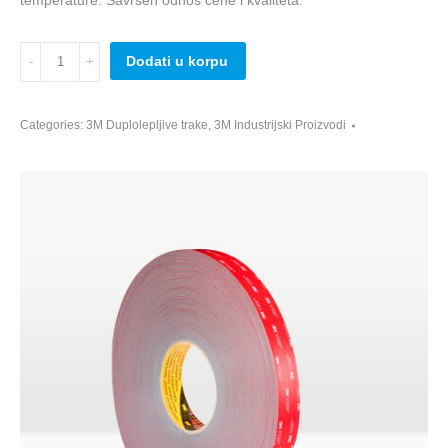
temperature. Savršen odnos cene i kvaliteta.
3M
Dodati u korpu
VHB
GPH-
060GF
Categories:
3M Duplolepljive trake
,
3M Industrijski Proizvodi
Tape,
19mm
x
33m
quantity