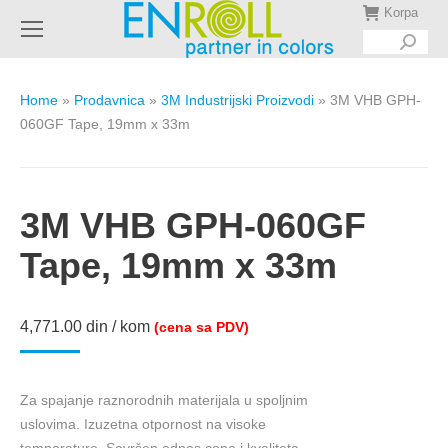
Korpa
Search:
Home
»
Prodavnica
»
3M Industrijski Proizvodi
»
3M VHB GPH-
060GF Tape, 19mm x 33m
3M VHB GPH-060GF
Tape, 19mm x 33m
4,771.00
din
/ kom
(cena sa PDV)
Za spajanje raznorodnih materijala u spoljnim
uslovima. Izuzetna otpornost na visoke