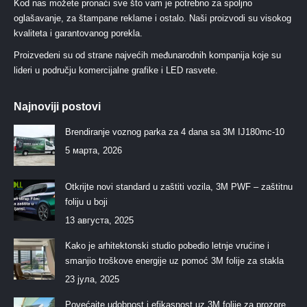
Kod nas možete pronaći sve što vam je potrebno za spoljno
oglašavanje, za štampane reklame i ostalo. Naši proizvodi su visokog
kvaliteta i garantovanog porekla.
Proizvedeni su od strane najvećih međunarodnih kompanija koje su
lideri u području komercijalne grafike i LED rasvete.
Najnoviji postovi
Brendiranje voznog parka za 4 dana sa 3M IJ180mc-10
5 марта, 2026
Otkrijte novi standard u zaštiti vozila, 3M PWF – zaštitnu
foliju u boji
13 августа, 2025
Kako je arhitektonski studio pobedio letnje vrućine i
smanjio troškove energije uz pomoć 3M folije za stakla
23 јула, 2025
Povećajte udobnost i efikasnost uz 3M folije za prozore