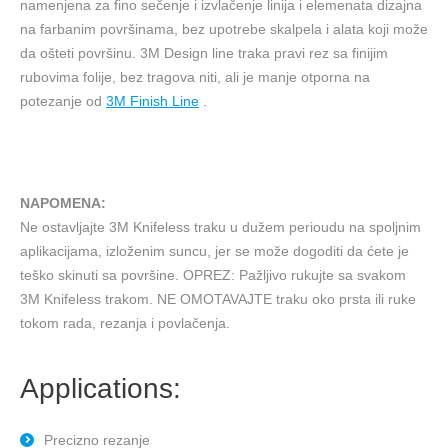
namenjena za fino sečenje i izvlačenje linija i elemenata dizajna
na farbanim površinama, bez upotrebe skalpela i alata koji može
da ošteti površinu. 3M Design line traka pravi rez sa finijim
rubovima folije, bez tragova niti, ali je manje otporna na
potezanje od
3M Finish Line
.
NAPOMENA:
Ne ostavljajte 3M Knifeless traku u dužem perioudu na spoljnim
aplikacijama, izloženim suncu, jer se može dogoditi da ćete je
teško skinuti sa površine. OPREZ: Pažljivo rukujte sa svakom
3M Knifeless trakom. NE OMOTAVAJTE traku oko prsta ili ruke
tokom rada, rezanja i povlačenja.
Applications:
Precizno rezanje