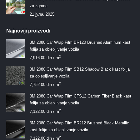
za zgrade
21 јула, 2025
Najnoviji proizvodi
3M 2080 Car Wrap Film BR120 Brushed Aluminum kast
folija za oblepljivanje vozila
2
7,916.00
din
/ m
3M 2080 Car Wrap Film SB12 Shadow Black kast folija
za oblepljivanje vozila
2
7,752.00
din
/ m
3M 2080 Car Wrap Film CFS12 Carbon Fiber Black kast
folija za oblepljivanje vozila
2
7,122.00
din
/ m
3M 2080 Car Wrap Film BR212 Brushed Black Metallic
kast folija za oblepljivanje vozila
2
7,122.00
din
/ m