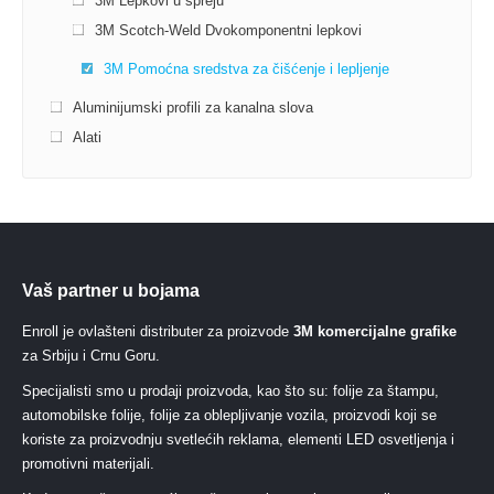
3M Lepkovi u spreju
3M Scotch-Weld Dvokomponentni lepkovi
3M Pomoćna sredstva za čišćenje i lepljenje
Aluminijumski profili za kanalna slova
Alati
Vaš partner u bojama
Enroll je ovlašteni distributer za proizvode
3M komercijalne grafike
za Srbiju i Crnu Goru.
Specijalisti smo u prodaji proizvoda, kao što su: folije za štampu,
automobilske folije, folije za oblepljivanje vozila, proizvodi koji se
koriste za proizvodnju svetlećih reklama, elementi LED osvetljenja i
promotivni materijali.