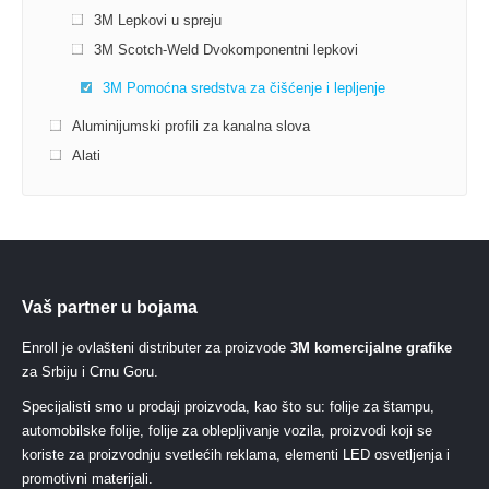
3M Lepkovi u spreju
3M Scotch-Weld Dvokomponentni lepkovi
3M Pomoćna sredstva za čišćenje i lepljenje
Aluminijumski profili za kanalna slova
Alati
Vaš partner u bojama
Enroll je ovlašteni distributer za proizvode
3M komercijalne grafike
za Srbiju i Crnu Goru.
Specijalisti smo u prodaji proizvoda, kao što su: folije za štampu,
automobilske folije, folije za oblepljivanje vozila, proizvodi koji se
koriste za proizvodnju svetlećih reklama, elementi LED osvetljenja i
promotivni materijali.