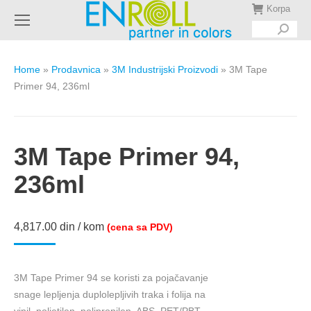
Korpa
Search:
Home
»
Prodavnica
»
3M Industrijski Proizvodi
»
3M Tape
Primer 94, 236ml
3M Tape Primer 94,
236ml
4,817.00
din
/ kom
(cena sa PDV)
3M Tape Primer 94 se koristi za pojačavanje
snage lepljenja duplolepljivih traka i folija na