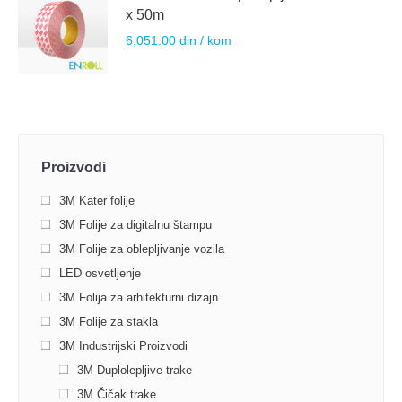
x 50m
6,051.00
din
/ kom
Proizvodi
3M Kater folije
3M Folije za digitalnu štampu
3M Folije za oblepljivanje vozila
LED osvetljenje
3M Folija za arhitekturni dizajn
3M Folije za stakla
3M Industrijski Proizvodi
3M Duplolepljive trake
3М Čičak trake