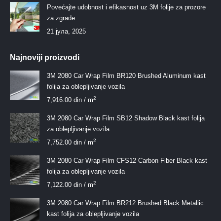
Povećajte udobnost i efikasnost uz 3M folije za prozore
za zgrade
21 јула, 2025
Najnoviji proizvodi
3M 2080 Car Wrap Film BR120 Brushed Aluminum kast
folija za oblepljivanje vozila
2
7,916.00
din
/ m
3M 2080 Car Wrap Film SB12 Shadow Black kast folija
za oblepljivanje vozila
2
7,752.00
din
/ m
3M 2080 Car Wrap Film CFS12 Carbon Fiber Black kast
folija za oblepljivanje vozila
2
7,122.00
din
/ m
3M 2080 Car Wrap Film BR212 Brushed Black Metallic
kast folija za oblepljivanje vozila