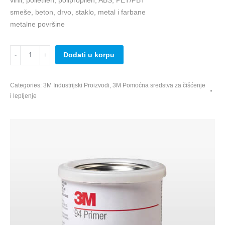
vinil, polietilen, polipropilen, ABS, PET/PBT
smeše, beton, drvo, staklo, metal i farbane
metalne površine
3M
Dodati u korpu
Tape
Primer
Categories:
3M Industrijski Proizvodi
,
3M Pomoćna sredstva za čišćenje
94,
i lepljenje
236ml
quantity