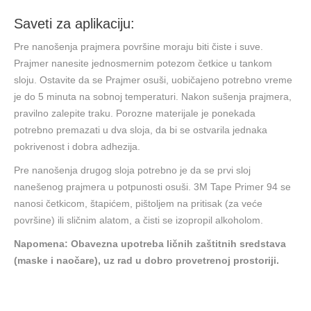
Saveti za aplikaciju:
Pre nanošenja prajmera površine moraju biti čiste i suve.
Prajmer nanesite jednosmernim potezom četkice u tankom
sloju. Ostavite da se Prajmer osuši, uobičajeno potrebno vreme
je do 5 minuta na sobnoj temperaturi. Nakon sušenja prajmera,
pravilno zalepite traku. Porozne materijale je ponekada
potrebno premazati u dva sloja, da bi se ostvarila jednaka
pokrivenost i dobra adhezija.
Pre nanošenja drugog sloja potrebno je da se prvi sloj
nanešenog prajmera u potpunosti osuši. 3M Tape Primer 94 se
nanosi četkicom, štapićem, pištoljem na pritisak (za veće
površine) ili sličnim alatom, a čisti se izopropil alkoholom.
Napomena: Obavezna upotreba ličnih zaštitnih sredstava
(maske i naočare), uz rad u dobro provetrenoj prostoriji.