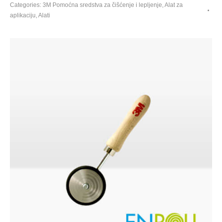
Categories:
3M Pomoćna sredstva za čišćenje i lepljenje
,
Alat za
S
aplikaciju
,
Alati
quantity