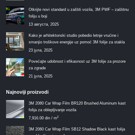
Otkrijte novi standard u zaštiti vozila, 3M PWF – zaštitnu
foliju u boji
13 августа, 2025
Kako je arhitektonski studio pobedio letnje vrućine i
smanjio troškove energije uz pomoć 3M folije za stakla
23 јула, 2025
Povećajte udobnost i efikasnost uz 3M folije za prozore
za zgrade
21 јула, 2025
Najnoviji proizvodi
3M 2080 Car Wrap Film BR120 Brushed Aluminum kast
folija za oblepljivanje vozila
2
7,916.00
din
/ m
3M 2080 Car Wrap Film SB12 Shadow Black kast folija