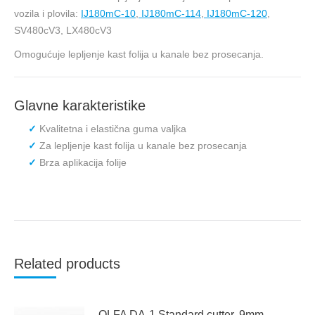
vozila i plovila:
IJ180mC-10
,
IJ180mC-114
,
IJ180mC-120
,
SV480cV3, LX480cV3
Omogućuje lepljenje kast folija u kanale bez prosecanja.
Glavne karakteristike
Kvalitetna i elastična guma valjka
Za lepljenje kast folija u kanale bez prosecanja
Brza aplikacija folije
Related products
OLFA DA-1 Standard cutter, 9mm