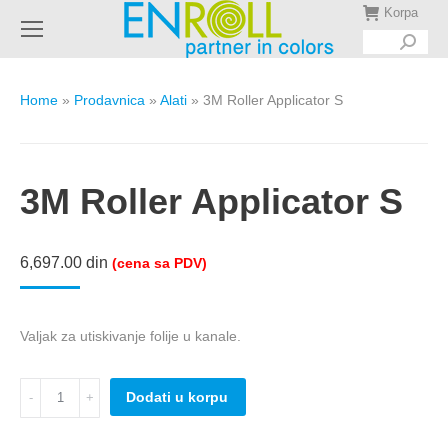
Korpa
Search:
Home
»
Prodavnica
»
Alati
»
3M Roller Applicator S
3M Roller Applicator S
6,697.00
din
(cena sa PDV)
Valjak za utiskivanje folije u kanale.
3M
Dodati u korpu
Roller
Applicator