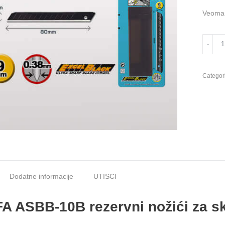
Veoma o
OLFA
ASBB-
10
Snap
Categor
Off
Blades
9mm
quantit
Dodatne informacije
UTISCI
A ASBB-10B rezervni nožići za s