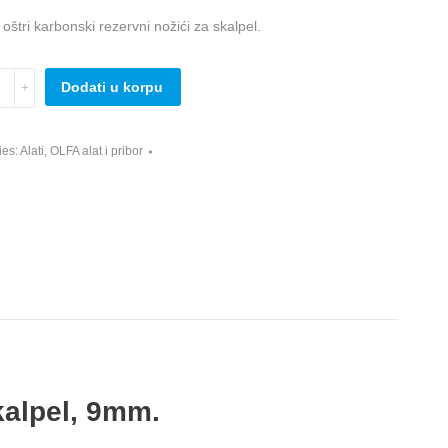
štri karbonski rezervni nožići za skalpel.
Dodati u korpu
ies:
Alati
,
OLFA alat i pribor
,
y
kalpel, 9mm.