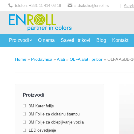
telefon: +381 11 414 08 18
s.drakulic@enroll.rs
|
Acryl
Proizvodi
O nama
Saveti i trikovi
Blog
Kontakt
Home
»
Prodavnica
»
Alati
»
OLFA alat i pribor
»
OLFA ASBB-10
Proizvodi
3M Kater folije
3M Folije za digitalnu štampu
3M Folije za oblepljivanje vozila
LED osvetljenje