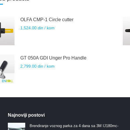
OLFA CMP-1 Circle cutter
1,524.00
din
/ kom
GT 050A GDI Unger Pro Handle
2,799.00
din
/ kom
Najnoviji postovi
Brendiranje voznog parka za 4 dana sa 3M IJ180mc-