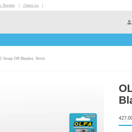
ic Bender
|
Zalepi.eu
|
 Snap Off Blades, 9mm
OL
Bl
427.0