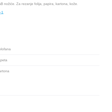
 nožiće. Za rezanje folija, papira, kartona, kože.
-1
.
elofana
apeta
artona