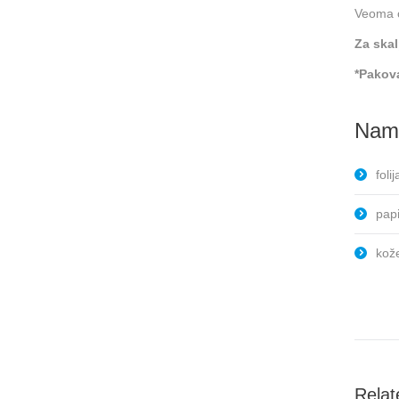
Veoma o
Za ska
*Pakova
Name
folij
pap
kož
Relat