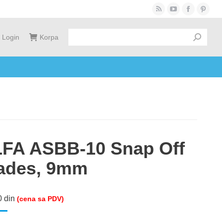
Rss
YouTube
Facebook
Pinter
page
page
page
page
Login
Korpa
opens
opens
opens
opens
in
in
in
in
new
new
new
new
window
window
window
windo
FA ASBB-10 Snap Off
ades, 9mm
0
din
(cena sa PDV)