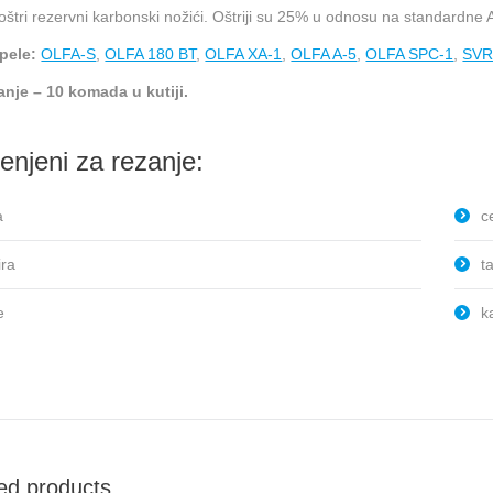
štri rezervni karbonski nožići. Oštriji su 25% u odnosu na standardne AB
lpele:
OLFA-S
,
OLFA 180 BT
,
OLFA XA-1
,
OLFA A-5
,
OLFA SPC-1
,
SVR
nje – 10 komada u kutiji.
njeni za rezanje:
a
c
ira
t
e
k
ed products