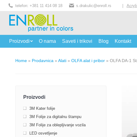
telefon: +381 11 414 08 18
s.drakulic@enroll.rs
|
Acryl
Proizvodi
O nama
Saveti i trikovi
Blog
Kontakt
Home
»
Prodavnica
»
Alati
»
OLFA alat i pribor
»
OLFA DA-1 St
Proizvodi
3M Kater folije
3M Folije za digitalnu štampu
3M Folije za oblepljivanje vozila
LED osvetljenje