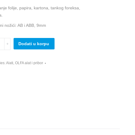
nje folije, papira, kartona, tankog foreksa,
a.
ni nožići: AB i ABB, 9mm
Dodati u korpu
rd
ies:
Alati
,
OLFA alat i pribor
y