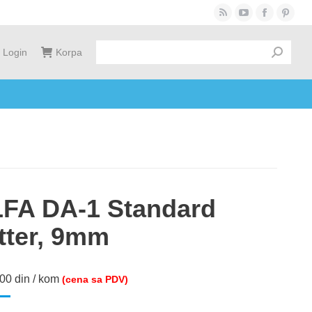
Rss
YouTube
Facebook
Pinter
page
page
page
page
Login
Korpa
opens
opens
opens
opens
in
in
in
in
new
new
new
new
window
window
window
windo
FA DA-1 Standard
tter, 9mm
.00
din
/ kom
(cena sa PDV)