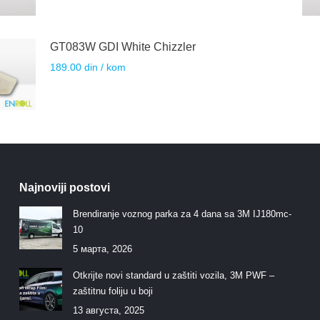
GT083W GDI White Chizzler
189.00
din
/ kom
Najnoviji postovi
Brendiranje voznog parka za 4 dana sa 3M IJ180mc-
10
5 марта, 2026
Otkrijte novi standard u zaštiti vozila, 3M PWF –
zaštitnu foliju u boji
13 августа, 2025