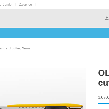
ic Bender
|
Zalepi.eu
|
andard cutter, 9mm
OL
cu
1,090