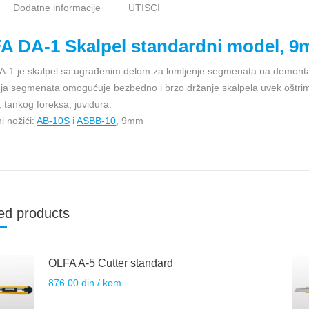
Dodatne informacije
UTISCI
A DA-1 Skalpel standardni model, 
-1 je skalpel sa ugrađenim delom za lomljenje segmenata na demontažn
ja segmenata omogućuje bezbedno i brzo držanje skalpela uvek oštrim. P
, tankog foreksa, juvidura.
i nožići:
AB-10S
i
ASBB-10
, 9mm
ed products
OLFA A-5 Cutter standard
876.00
din
/ kom