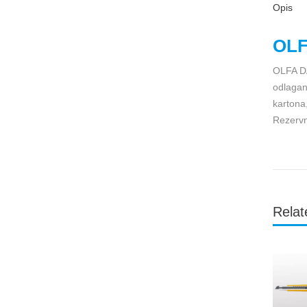
Opis
OLF
OLFA DA
odlagan
kartona
Rezervn
Relat