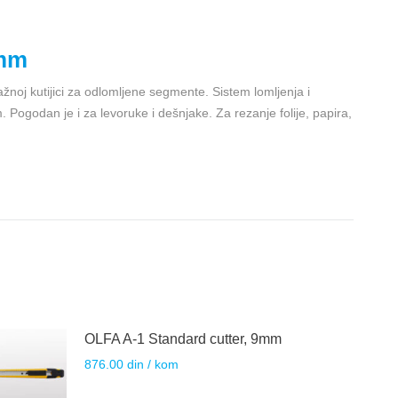
9mm
oj kutijici za odlomljene segmente. Sistem lomljenja i
ogodan je i za levoruke i dešnjake. Za rezanje folije, papira,
OLFA A-1 Standard cutter, 9mm
876.00
din
/ kom