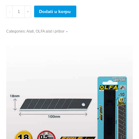
OLFA
Dodati u korpu
LBB-
50
Heavy
Categories:
Alati
,
OLFA alat i pribor
Duty
rezervni
nožići
quantity