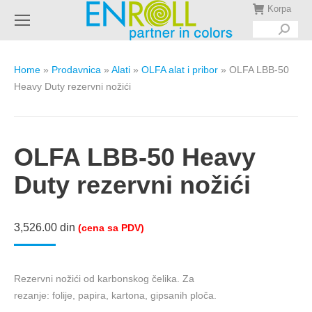
Korpa
Search:
Home
»
Prodavnica
»
Alati
»
OLFA alat i pribor
»
OLFA LBB-50
Heavy Duty rezervni nožići
OLFA LBB-50 Heavy
Duty rezervni nožići
3,526.00
din
(cena sa PDV)
Rezervni nožići od karbonskog čelika. Za
rezanje: folije, papira, kartona, gipsanih ploča.