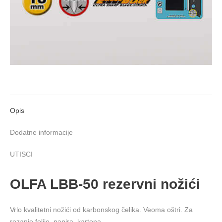
Opis
Dodatne informacije
UTISCI
OLFA LBB-50 rezervni nožići
Vrlo kvalitetni nožići od karbonskog čelika. Veoma oštri. Za
rezanje folije, papira, kartona.