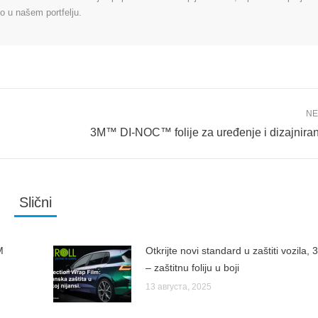
o u našem portfelju.
NE
Next
3M™ DI-NOC™ folije za uređenje i dizajniran
post:
Slični
M
Otkrijte novi standard u zaštiti vozila
– zaštitnu foliju u boji
13 августа, 2025