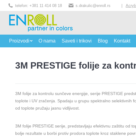
telefon: +381 11 414 08 18
s.drakulic@enroll.rs
|
Acryl
Proizvodi
O nama
Saveti i trikovi
Blog
Kontakt
3M PRESTIGE folije za kont
3M folije za kontrolu sunčeve energije, serije PRESTIGE predsta
toplote i UV zračenja. Spadaju u grupu spektralno selektivnih fol
od toplote pružaju jasnu vidljivost.
3M folije PRESTIGE serije, predstavljaju efektivnu zaštitu od to
bolje rezultate u borbi protiv prodora toplote kroz staklene p