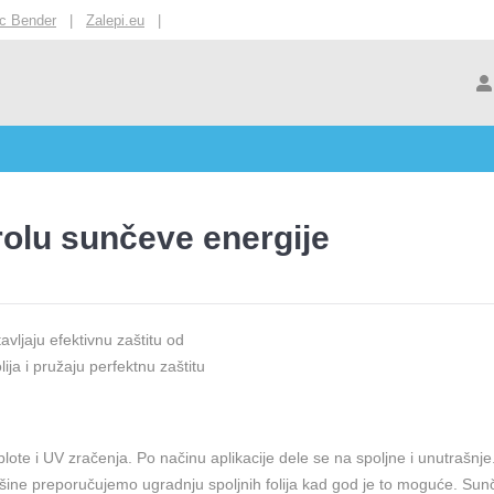
ic Bender
|
Zalepi.eu
|
rolu sunčeve energije
vljaju efektivnu zaštitu od
ija i pružaju perfektnu zaštitu
plote i UV zračenja. Po načinu aplikacije dele se na spoljne i unutrašnje
ovršine preporučujemo ugradnju spoljnih folija kad god je to moguće. Su