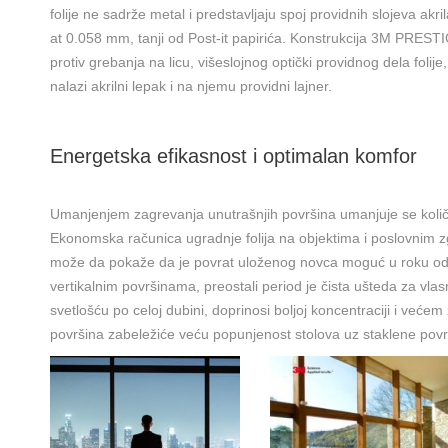
folije ne sadrže metal i predstavljaju spoj providnih slojeva akri
at 0.058 mm, tanji od Post-it papirića. Konstrukcija 3M PRESTIGE
protiv grebanja na licu, višeslojnog optički providnog dela folij
nalazi akrilni lepak i na njemu providni lajner.
Energetska efikasnost i optimalan komfor
Umanjenjem zagrevanja unutrašnjih površina umanjuje se količi
Ekonomska računica ugradnje folija na objektima i poslovnim 
može da pokaže da je povrat uloženog novca moguć u roku od 
vertikalnim površinama, preostali period je čista ušteda za vla
svetlošću po celoj dubini, doprinosi boljoj koncentraciji i većem 
površina zabeležiće veću popunjenost stolova uz staklene povr