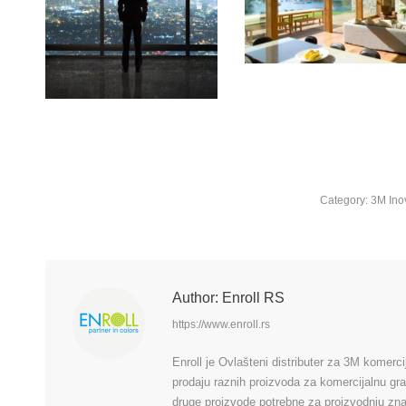
Category:
3M Ino
Author:
Enroll RS
https://www.enroll.rs
Enroll je Ovlašteni distributer za 3M komerc
prodaju raznih proizvoda za komercijalnu grafik
druge proizvode potrebne za proizvodnju znako