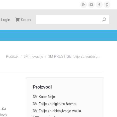
Rss
YouTube
Facebook
Pinter
page
page
page
page
Login
Korpa
opens
opens
opens
opens
in
in
in
in
new
new
new
new
window
window
window
windo
You are here:
Početak
3M Inovacije
3M PRESTIGE folije za kontrolu…
Proizvodi
3M Kater folije
3M Folije za digitalnu štampu
. Za
3M Folije za oblepljivanje vozila
nčeva