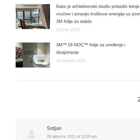
Kako je arhitektonski studio pobedio letnje
vrućine i smanjio troškove energije uz po
3M folije za stakla
23 јула, 2025
3M™ DI-NOC™ folije za uređenje i
dizajniranje
10 априла, 2020
Srdjan
26 августа, 2021 at 10:28 am
says: