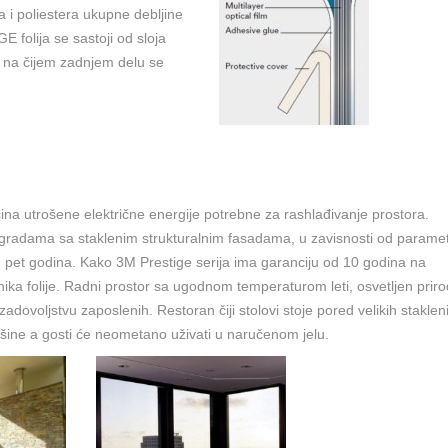
la i poliestera ukupne debljine
 folija se sastoji od sloja
e, na čijem zadnjem delu se
na utrošene električne energije potrebne za rashlađivanje prostora.
zgradama sa staklenim strukturalnim fasadama, u zavisnosti od parame
pet godina. Kako 3M Prestige serija ima garanciju od 10 godina na
snika folije. Radni prostor sa ugodnom temperaturom leti, osvetljen pri
zadovoljstvu zaposlenih. Restoran čiji stolovi stoje pored velikih staklen
šine a gosti će neometano uživati u naručenom jelu.