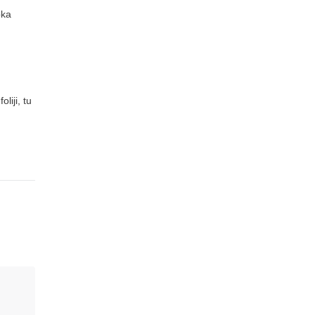
pka
liji, tu