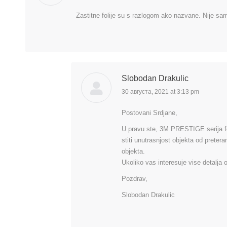
Zastitne folije su s razlogom ako nazvane. Nije samo
Slobodan Drakulic
30 августа, 2021 at 3:13 pm
says:
Postovani Srdjane,
U pravu ste, 3M PRESTIGE serija foli
stiti unutrasnjost objekta od pretera
objekta.
Ukoliko vas interesuje vise detalja 
Pozdrav,
Slobodan Drakulic