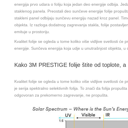
energija prvo udara o foliju koja jedan deo energije odbija. Jed
staklenog panela. Preostali deo sunčeve energije folije propušt
stakleni panel odbijaju sunčevu energiju nazad kroz panel. Ti
objekta. Iz razloga dodatnog zagrevanja stakla, folije postavlje
emituje u prostoriju.
Kvalitet folije se ogleda u tome koliko više vidljive svetlosti ć
energije. Sunčeva energija koja udje u unutrašnjost objekta, u 
Kako 3M PRESTIGE folije štite od toplote, a 
Kvalitet folije se ogleda u tome koliko više vidljive svetlosti ć
je serija spektralno selektivnih folija. To znači da folija prop
odgovoran za prekomerno zagrevanje, ne propušta.