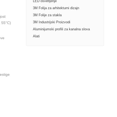
LED osvetljenje
3M Folija za arhitekturni dizajn
3M Folije za stakla
jost
3M Industrijski Proizvodi
o 55°C)
Aluminijumski profili za kanalna slova
Alati
eve
restige