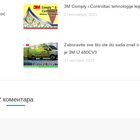
3M Comply i Controltac tehnologije le
moć
2 септембра, 2021
Zaboravite sve što ste do sada znali o fo
je 3M IJ 480CV3
17 октобра, 2013
2 коментара