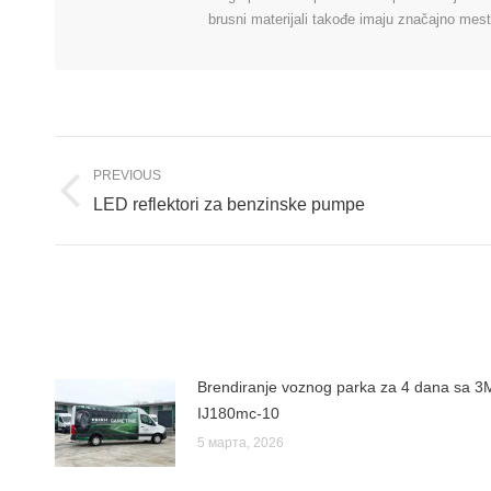
brusni materijali takođe imaju značajno mest
Post
PREVIOUS
navigation
Previous
LED reflektori za benzinske pumpe
post:
Brendiranje voznog parka za 4 dana sa 3
IJ180mc-10
5 марта, 2026