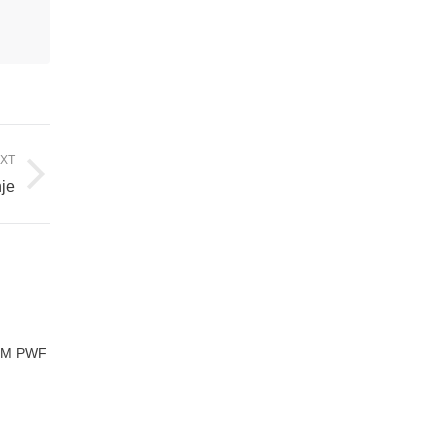
XT
je
, 3M PWF