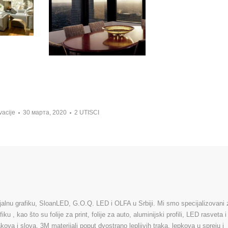
vacije
30 марта, 2020
2 UTISCI
ijalnu grafiku, SloanLED, G.O.Q. LED i OLFA u Srbiji. Mi smo specijalizovani 
u , kao što su folije za print, folije za auto, aluminijski profili, LED rasveta i
va i slova. 3M materijali poput dvostrano lepljivih traka, lepkova u spreju i