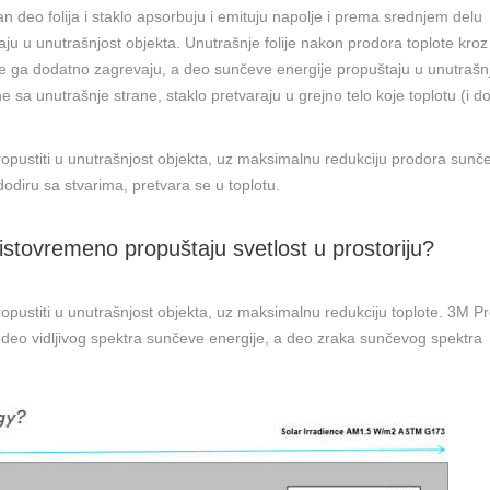
an deo folija i staklo apsorbuju i emituju napolje i prema srednjem delu
aju u unutrašnjost objekta. Unutrašnje folije nakon prodora toplote kroz
me ga dodatno zagrevaju, a deo sunčeve energije propuštaju u unutrašn
ne sa unutrašnje strane, staklo pretvaraju u grejno telo koje toplotu (i d
e propustiti u unutrašnjost objekta, uz maksimalnu redukciju prodora sunč
dodiru sa stvarima, pretvara se u toplotu.
istovremeno propuštaju svetlost u prostoriju?
e propustiti u unutrašnjost objekta, uz maksimalnu redukciju toplote. 3M P
ušta deo vidljivog spektra sunčeve energije, a deo zraka sunčevog spektra