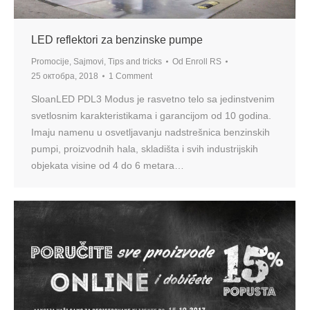
LED reflektori za benzinske pumpe
Promocije
,
Sajmovi
,
Tips and tricks
Od
Enroll RS
25 октобра, 2018
1 Comment
SloanLED PDL3 Modus je rasvetno telo sa jedinstvenim
svetlosnim karakteristikama i garancijom od 10 godina.
Imaju namenu u osvetljavanju nadstrešnica benzinskih
pumpi, proizvodnih hala, skladišta i svih industrijskih
objekata visine od 4 do 6 metara…