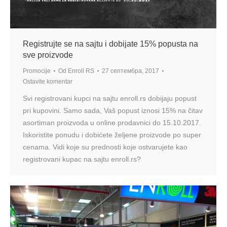
Registrujte se na sajtu i dobijate 15% popusta na
sve proizvode
Promocije
Od
Enroll RS
27 септембра, 2017
Ostavite komentar
Svi registrovani kupci na sajtu enroll.rs dobijaju popust
pri kupovini. Samo sada, Vaš popust iznosi 15% na čitav
asortiman proizvoda u online prodavnici do 15.10.2017.
Iskoristite ponudu i dobićete željene proizvode po super
cenama. Vidi koje su prednosti koje ostvarujete kao
registrovani kupac na sajtu enroll.rs?