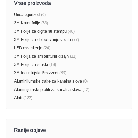
Vrste proizvoda
Uncategorized
(0)
3M Kater folije
(33)
3M Folije za digitalnu štampu
(40)
3M Folije za oblepljivanje vozila
(77)
LED osvetljenje
(24)
3M Folija za arhitekturni dizajn
(11)
3M Folije za stakla
(19)
3M Industrijski Proizvodi
(83)
Aluminijumske trake za kanalna slova
(0)
Aluminijumski profili za kanalna slova
(12)
Alati
(122)
Ranije objave