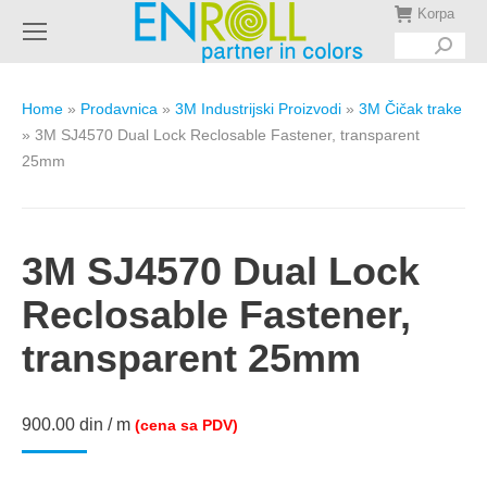
Korpa
Search:
Home
»
Prodavnica
»
3M Industrijski Proizvodi
»
3М Čičak trake
»
3M SJ4570 Dual Lock Reclosable Fastener, transparent
25mm
3M SJ4570 Dual Lock
Reclosable Fastener,
transparent 25mm
900.00
din
/ m
(cena sa PDV)