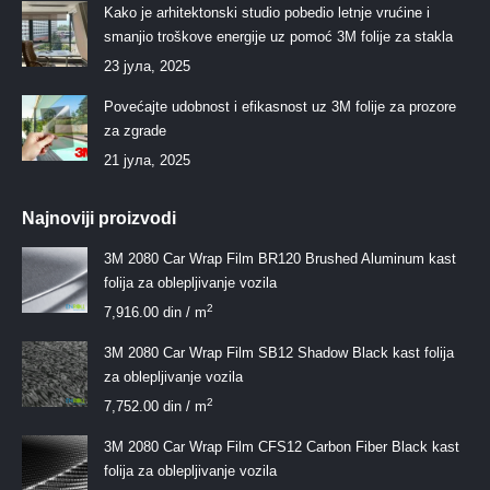
Kako je arhitektonski studio pobedio letnje vrućine i
smanjio troškove energije uz pomoć 3M folije za stakla
23 јула, 2025
Povećajte udobnost i efikasnost uz 3M folije za prozore
za zgrade
21 јула, 2025
Najnoviji proizvodi
3M 2080 Car Wrap Film BR120 Brushed Aluminum kast
folija za oblepljivanje vozila
2
7,916.00
din
/ m
3M 2080 Car Wrap Film SB12 Shadow Black kast folija
za oblepljivanje vozila
2
7,752.00
din
/ m
3M 2080 Car Wrap Film CFS12 Carbon Fiber Black kast
folija za oblepljivanje vozila