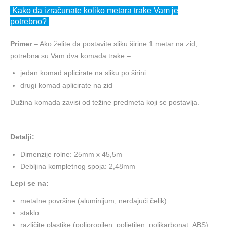
Kako da izračunate koliko metara trake Vam je
potrebno?
Primer
– Ako želite da postavite sliku širine 1 metar na zid,
potrebna su Vam dva komada trake –
jedan komad aplicirate na sliku po širini
drugi komad aplicirate na zid
Dužina komada zavisi od težine predmeta koji se postavlja.
Detalji:
Dimenzije rolne: 25mm x 45,5m
Debljina kompletnog spoja: 2,48mm
Lepi se na:
metalne površine (aluminijum, nerđajući čelik)
staklo
različite plastike (polipropilen, polietilen, polikarbonat, ABS)